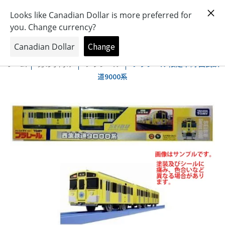
おもちゃとキャラクターの専門店
0
ホーム
男の子向け
プラレール
プラレール 限定車両 西武鉄
道9000系