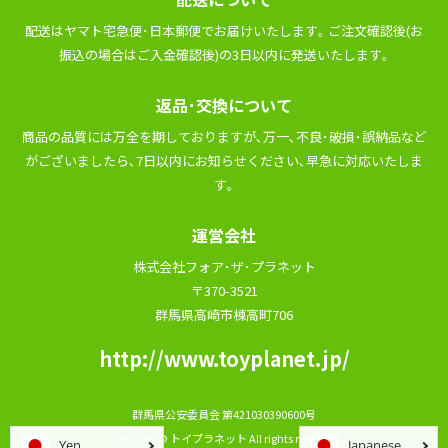
配送はヤマト宅急便･⽇本郵便でお届けいたします｡ ご注⽂確認後(お
振込の場合はご⼊⾦確認後)の3⽇以内に発送いたします｡
返品･交換について
商品の品質には万全を期しておりますが､万⼀､不良･破損･誤納品など
がございましたら､7⽇以内にお知らせください､早急に対応いたしま
す｡
運営会社
株式会社フォア･ザ･プラネット
〒370-3521
群馬県高崎市棟高町706
http://www.toyplanet.jp/
群⾺県公安委員会 第421030390600号
Copyright © トイプラネット All rights reserved.